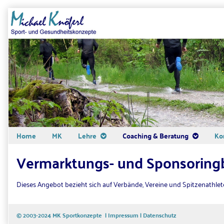
Skip
to
content
Home
MK
Lehre
Coaching & Beratung
Ko
Vermarktungs- und Sponsoring
Dieses Angebot bezieht sich auf Verbände, Vereine und Spitzenathlete
© 2003-2024 MK Sportkonzepte |
Impressum
|
Datenschutz